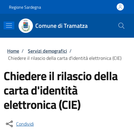
Salta al contenuto principale
Skip to footer content
Regione Sardegna
Comune di Tramatza
Briciole di pane
Home
/
Servizi demografici
/
Chiedere il rilascio della carta d'identità elettronica (CIE)
Chiedere il rilascio della
carta d'identità
elettronica (CIE)
Condividi