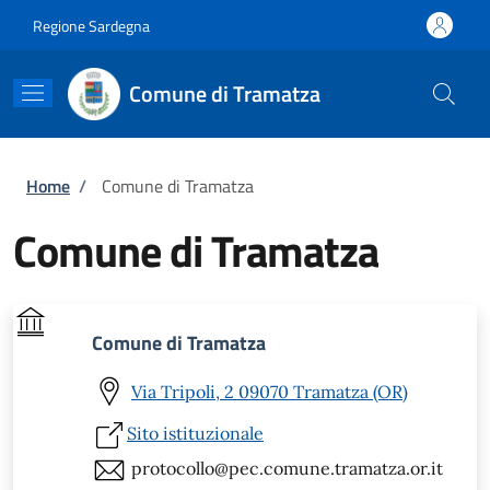
Salta al contenuto principale
Skip to footer content
Regione Sardegna
Comune di Tramatza
Briciole di pane
Home
/
Comune di Tramatza
Comune di Tramatza
Comune di Tramatza
Via Tripoli, 2 09070 Tramatza (OR)
Sito istituzionale
protocollo@pec.comune.tramatza.or.it