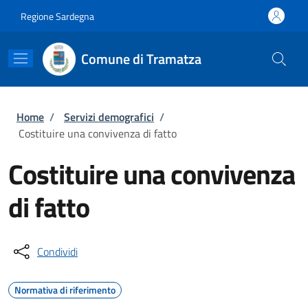
Salta al contenuto principale
Skip to footer content
Regione Sardegna
Comune di Tramatza
Briciole di pane
Home
/
Servizi demografici
/
Costituire una convivenza di fatto
Costituire una convivenza
di fatto
Condividi
Normativa di riferimento