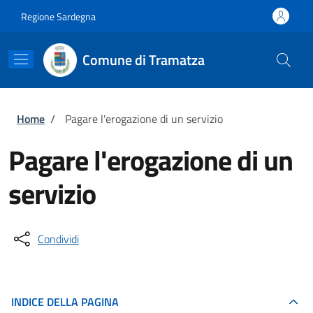
Salta al contenuto principale
Skip to footer content
Regione Sardegna
Comune di Tramatza
Briciole di pane
Home
/
Pagare l'erogazione di un servizio
Pagare l'erogazione di un
servizio
Condividi
INDICE DELLA PAGINA