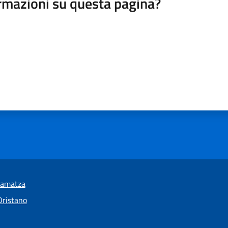
rmazioni su questa pagina?
ramatza
Oristano