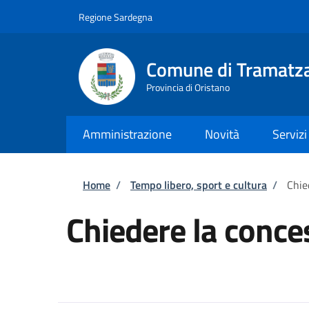
Salta al contenuto principale
Skip to footer content
Regione Sardegna
Comune di Tramatz
Provincia di Oristano
Amministrazione
Novità
Servizi
Briciole di pane
Home
/
Tempo libero, sport e cultura
/
Chie
Chiedere la conce