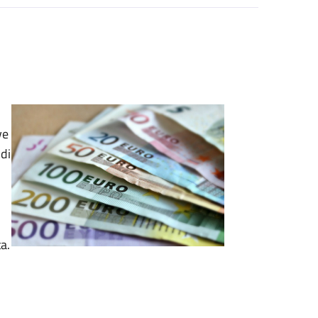
ve
di
a.