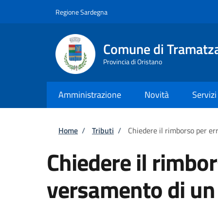
Salta al contenuto principale
Skip to footer content
Regione Sardegna
Comune di Tramatz
Provincia di Oristano
Amministrazione
Novità
Servizi
Briciole di pane
Home
/
Tributi
/
Chiedere il rimborso per er
Chiedere il rimbor
versamento di un 