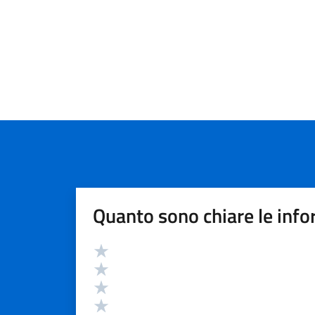
Quanto sono chiare le info
Valutazione
Valuta 5 stelle su 5
Valuta 4 stelle su 5
Valuta 3 stelle su 5
Valuta 2 stelle su 5