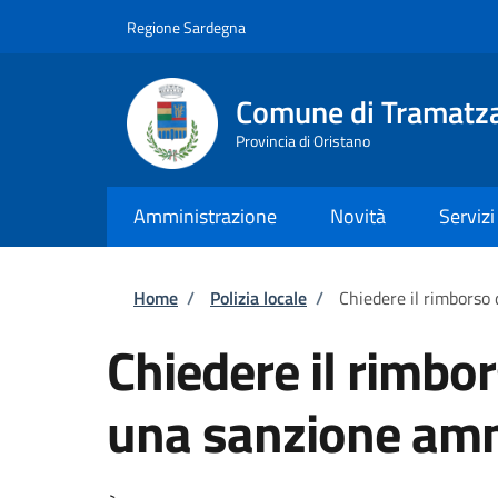
Salta al contenuto principale
Skip to footer content
Regione Sardegna
Comune di Tramatz
Provincia di Oristano
Amministrazione
Novità
Servizi
Briciole di pane
Home
/
Polizia locale
/
Chiedere il rimborso
Chiedere il rimbo
una sanzione amm