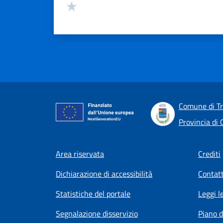
Valuta 1 stelle su 5
Comune di T
Provincia di 
Footer menu
Area riservata
Crediti
Dichiarazione di accessibilità
Contatt
Statistiche del portale
Leggi l
Segnalazione disservizio
Piano d