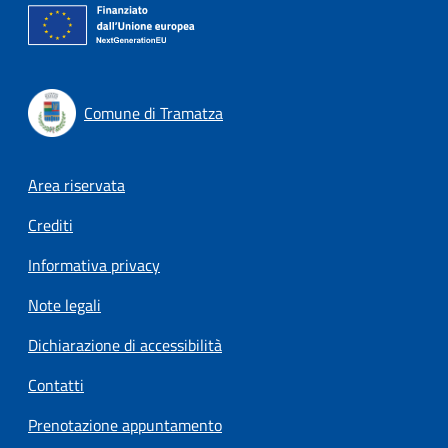
Comune di Tramatza
Footer menu
Area riservata
Crediti
Informativa privacy
Note legali
Dichiarazione di accessibilità
Contatti
Prenotazione appuntamento