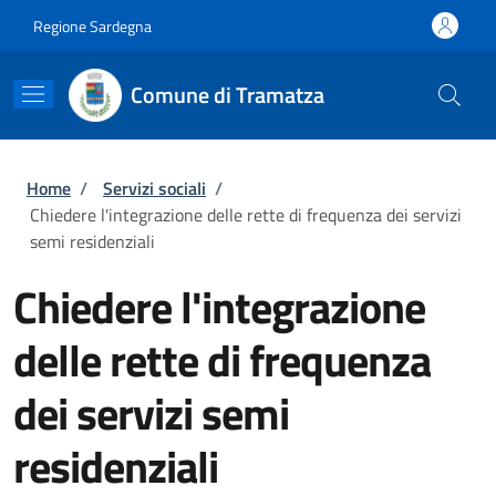
Salta al contenuto principale
Skip to footer content
Regione Sardegna
Comune di Tramatza
Briciole di pane
Home
/
Servizi sociali
/
Chiedere l'integrazione delle rette di frequenza dei servizi
semi residenziali
Chiedere l'integrazione
delle rette di frequenza
dei servizi semi
residenziali