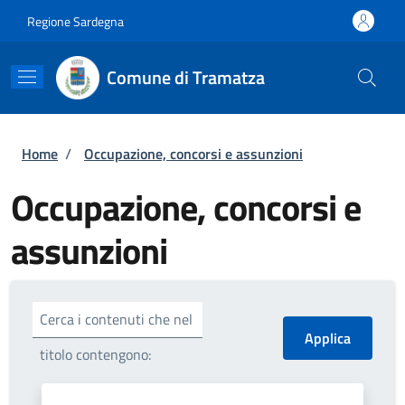
Salta al contenuto principale
Skip to footer content
Regione Sardegna
Comune di Tramatza
Briciole di pane
Home
/
Occupazione, concorsi e assunzioni
Occupazione, concorsi e
assunzioni
Cerca i contenuti che nel
titolo contengono: