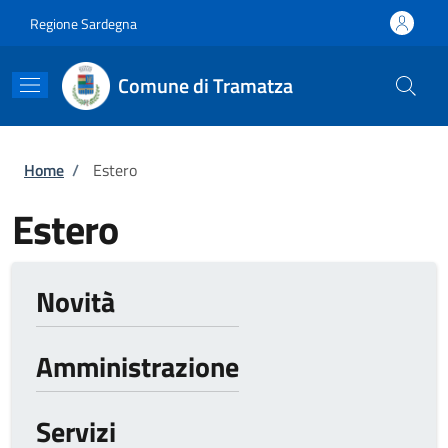
Salta al contenuto principale
Skip to footer content
Regione Sardegna
Comune di Tramatza
Briciole di pane
Home
/
Estero
Estero
Novità
Amministrazione
Servizi