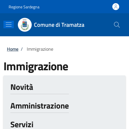
Salta al contenuto principale
Skip to footer content
Regione Sardegna
Comune di Tramatza
Briciole di pane
Home
/
Immigrazione
Immigrazione
Novità
Amministrazione
Servizi