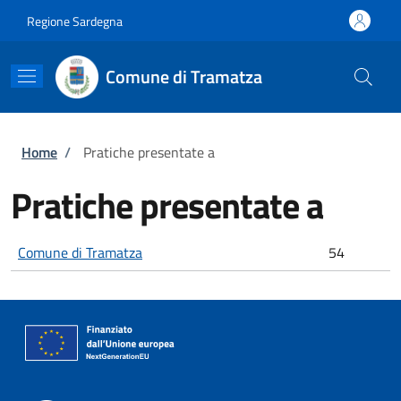
Salta al contenuto principale
Skip to footer content
Regione Sardegna
Comune di Tramatza
Briciole di pane
Home
/
Pratiche presentate a
Pratiche presentate a
Comune di Tramatza
54