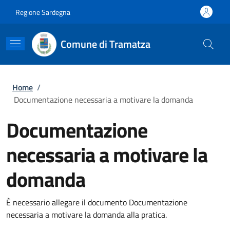
Salta al contenuto principale
Skip to footer content
Regione Sardegna
Comune di Tramatza
Briciole di pane
Home
/
Documentazione necessaria a motivare la domanda
Documentazione
necessaria a motivare la
domanda
È necessario allegare il documento Documentazione
necessaria a motivare la domanda alla pratica.