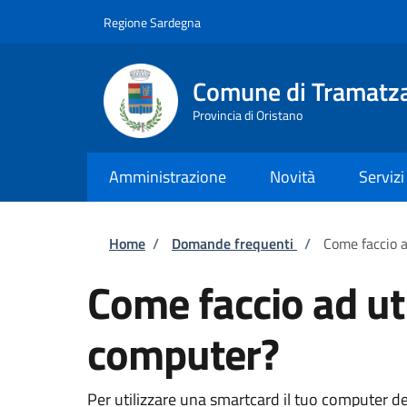
Salta al contenuto principale
Skip to footer content
Regione Sardegna
Comune di Tramatz
Provincia di Oristano
Amministrazione
Novità
Servizi
Briciole di pane
Home
/
Domande frequenti
/
Come faccio a
Come faccio ad ut
computer?
Per utilizzare una smartcard il tuo computer d