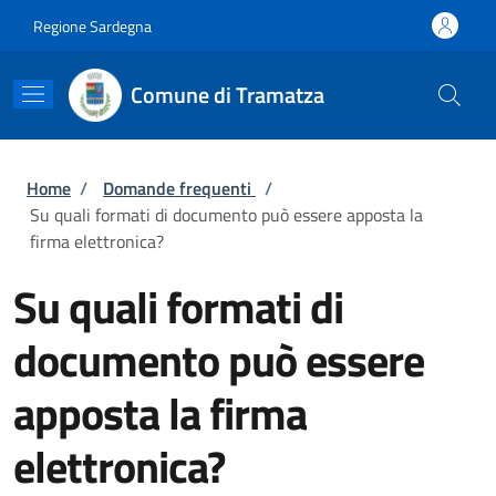
Salta al contenuto principale
Skip to footer content
Regione Sardegna
Comune di Tramatza
Briciole di pane
Home
/
Domande frequenti
/
Su quali formati di documento può essere apposta la
firma elettronica?
Su quali formati di
documento può essere
apposta la firma
elettronica?