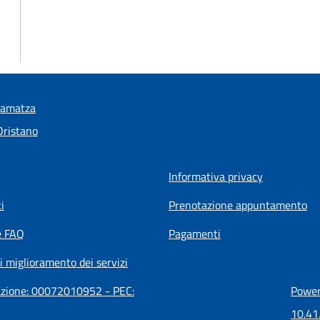
ramatza
Oristano
Informativa privacy
i
Prenotazione appuntamento
e FAQ
Pagamenti
i miglioramento dei servizi
razione: 00072010952 - PEC:
Powere
10.41