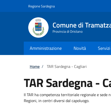
Salta al contenuto principale
Skip to footer content
Regione Sardegna
Comune di Tramatz
Provincia di Oristano
Amministrazione
Novità
Servizi
Briciole di pane
Home
/
TAR Sardegna - Cagliari
TAR Sardegna - Ca
Il TAR ha competenza territoriale regionale e sede n
Regioni, in centri diversi dal capoluogo.