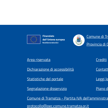
Comune di T
Provincia di 
Footer menu
Area riservata
Crediti
Dichiarazione di accessibilità
Contatt
Statistiche del portale
Leggi l
Segnalazione disservizio
Piano d
Comune di Tramatza - Partita IVA dell'amminist
protocollo@pec.comune.tramatza.or.it