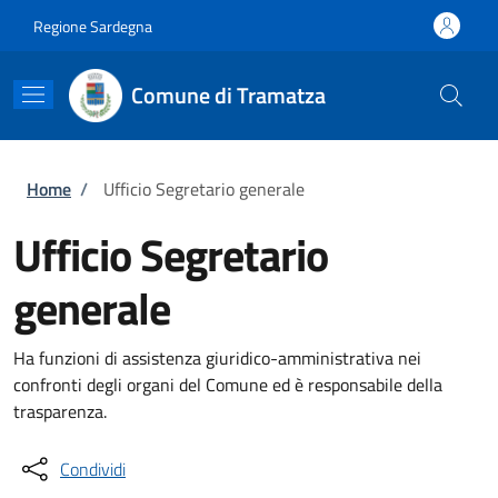
Salta al contenuto principale
Skip to footer content
Regione Sardegna
Comune di Tramatza
Briciole di pane
Home
/
Ufficio Segretario generale
Ufficio Segretario
generale
Ha funzioni di assistenza giuridico-amministrativa nei
confronti degli organi del Comune ed è responsabile della
trasparenza.
Condividi