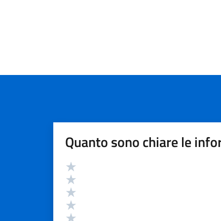
Quanto sono chiare le info
Valutazione
Valuta 5 stelle su 5
Valuta 4 stelle su 5
Valuta 3 stelle su 5
Valuta 2 stelle su 5
Valuta 1 stelle su 5