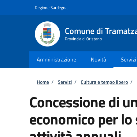
Salta al contenuto principale
Skip to footer content
Regione Sardegna
Comune di Tramatz
Provincia di Oristano
Amministrazione
Novità
Servizi
Briciole di pane
Home
/
Servizi
/
Cultura e tempo libero
/
Concessione di un
economico per lo 
attività annuali