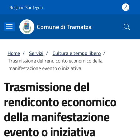
Salta al contenuto principale
Skip to footer content
Regione Sardegna
Comune di Tramatza
Briciole di pane
Home
/
Servizi
/
Cultura e tempo libero
/
Trasmissione del rendiconto economico della
manifestazione evento o iniziativa
Trasmissione del
rendiconto economico
della manifestazione
evento o iniziativa