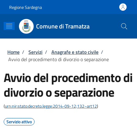
Salta al contenuto principale
Skip to footer content
Regione Sardegna
Comune di Tramatza
Briciole di pane
Home
/
Servizi
/
Anagrafe e stato civile
/
Avvio del procedimento di divorzio o separazione
Avvio del procedimento di
divorzio o separazione
(
urn:nir:stato:decreto.legge:2014-09-12;132~art12
)
Servizio attivo