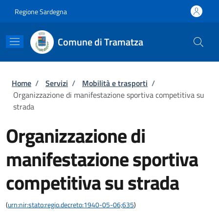
Salta al contenuto principale
Skip to footer content
Regione Sardegna
Comune di Tramatza
Briciole di pane
Home
/
Servizi
/
Mobilità e trasporti
/
Organizzazione di manifestazione sportiva competitiva su
strada
Organizzazione di
manifestazione sportiva
competitiva su strada
(
urn:nir:stato:regio.decreto:1940-05-06;635
)