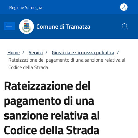
Salta al contenuto principale
Skip to footer content
Regione Sardegna
Comune di Tramatza
Briciole di pane
Home
/
Servizi
/
Giustizia e sicurezza pubblica
/
Rateizzazione del pagamento di una sanzione relativa al
Codice della Strada
Rateizzazione del
pagamento di una
sanzione relativa al
Codice della Strada